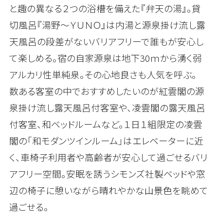
と趣の異なる２つの浴槽を備えた『弁天の湯』。貸
切風呂『湯野～ＹＵＮＯ』は内湯と源泉掛け流し露
天風呂の段差がないバリアフリーで誰もが安心し
て楽しめる。宿の自家源泉は地下30ｍから湧く弱
アルカリ性単純泉。その心地良さも人気を呼ぶ。
数ある客室の中でおすすめしたいのが紅雲閣の源
泉掛け流し露天風呂付客室や、凌雲閣の露天風呂
付客室、和ベッドルームなど。１日１組限定の凌雲
閣の「和モダンツインルーム」はエレベーターに近
く、車椅子利用者や高齢者が安心して過ごせるバリ
アフリー空間。安眠を誘うシモンズ社製ベッドや窓
辺の椅子に憩いながら晴れやかな山景色を眺めて
過ごせる。