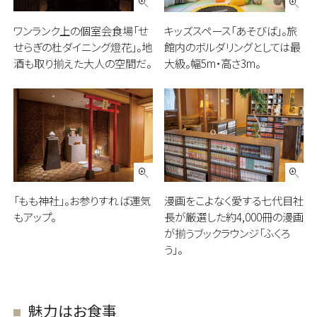
ワンランク上の個室会食場「せ
キッズスペース「あそびば」。旅
せらぎの杜ダイニング燈花」。地
館内のボルダリングとしては最
酒も取り揃えた大人の空間だ。
大級。幅5m・高さ3m。
「もも神社」。お参りすれば運気
漫画をこよなく愛する七代目社
もアップ。
長が厳選した約4,000冊の漫画
が揃うブックラウンジ「ふくろ
う」。
魅力はお食事