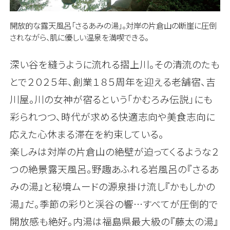
開放的な露天風呂「さるあみの湯」。対岸の片倉山の断崖に圧倒
されながら、肌に優しい温泉を満喫できる。
深い谷を縫うように流れる摺上川。その清流のたも
とで２０２５年、創業１８５周年を迎える老舗宿、吉
川屋。川の女神が宿るという「かむろみ伝説」にも
彩られつつ、時代が求める快適志向や美食志向に
応えた心休まる滞在を約束している。
楽しみは対岸の片倉山の絶壁が迫ってくるような２
つの絶景露天風呂。野趣あふれる岩風呂の『さるあ
みの湯』と秘境ムードの源泉掛け流し『かもしかの
湯』だ。季節の彩りと渓谷の響…すべてが圧倒的で
開放感も絶好。内湯は福島県最大級の『藤太の湯』