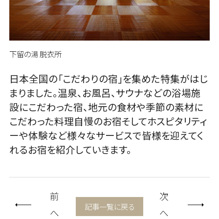
下留の湯 脱衣所
日本全国の「こだわりの宿」を集めた特集がはじ
まりました。温泉、お風呂、サウナなどの浴場施
設にこだわった宿、地元の食材や季節の素材に
こだわった料理自慢のお宿そしてホスピタリティ
ーや体験など様々なサービスで皆様を迎えてく
れるお宿を紹介していきます。
chevron_left
chevron_right
前
次
記事一覧に戻る
へ
へ